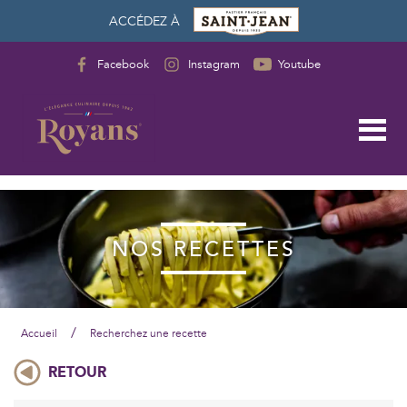
ACCÉDEZ À
Facebook
Instagram
Youtube
NOS RECETTES
/
Accueil
Recherchez une recette
RETOUR