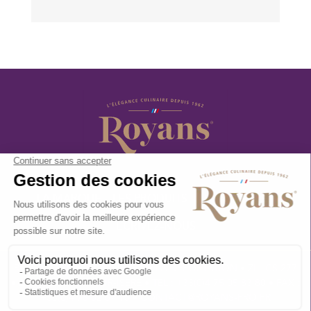
LA MARQUE
LES PRODUITS
LES RECETTES
ÉCRIVEZ-NOUS
ROYANS PRO • 49 AVENUE DE LA DÉPORTATION • ZI - CS 277
• 26100 ROMANS-SUR-ISÈRE • TÉL.: +33(0)4 75 05 83 80 • FAX :
+33(0)4 75 02 67 15 •
CONTACT@ROYANS-PRO.FR