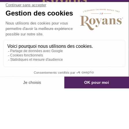
LA MARQUE
LES PRODUITS
LES RECETTES
ÉCRIVEZ-NOUS
ROYANS PRO • 49 AVENUE DE LA DÉPORTATION • ZI - CS 277
• 26100 ROMANS-SUR-ISÈRE • TÉL.: +33(0)4 75 05 83 80 • FAX :
+33(0)4 75 02 67 15 •
CONTACT@ROYANS-PRO.FR
FICHE PRODUIT RELATIVE AUX QUALITES ET CARACTERISTIQUES
ENVIRONNEMENTALES
MENTIONS LÉGALES
PLAN DE SITE
NEWSLETTER
GESTION DES COOKIES
CUISINÉ PAR L'AGENCE FÉLIX
POUR VOTRE SANTÉ, PRATIQUEZ UNE ACTIVITÉ PHYSIQUE RÉGULIÈRE -