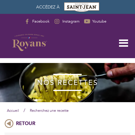
ACCÉDEZ À
Facebook
Instagram
Youtube
NOS RECETTES
/
Accueil
Recherchez une recette
RETOUR